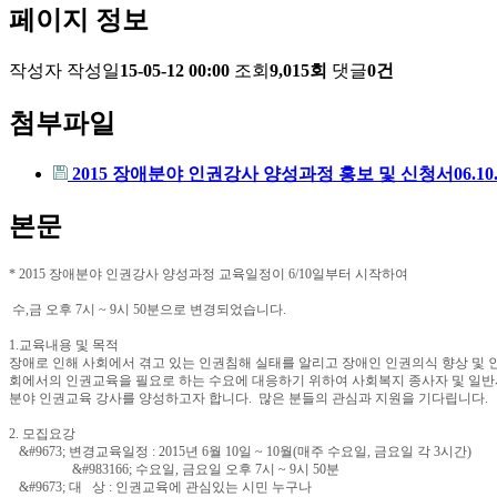
페이지 정보
작성자
작성일
15-05-12 00:00
조회
9,015회
댓글
0건
첨부파일
2015 장애분야 인권강사 양성과정 홍보 및 신청서06.10.
본문
* 2015 장애분야 인권강사 양성과정 교육일정이 6/10일부터 시작하여
수,금 오후 7시 ~ 9시 50분으로 변경되었습니다.
1.교육내용 및 목적
장애로 인해 사회에서 겪고 있는 인권침해 실태를 알리고 장애인 인권의식 향상 및 
회에서의 인권교육을 필요로 하는 수요에 대응하기 위하여 사회복지 종사자 및 일
분야 인권교육 강사를 양성하고자 합니다. 많은 분들의 관심과 지원을 기다립니다.
2. 모집요강
&#9673; 변경교육일정 : 2015년 6월 10일 ~ 10월(매주 수요일, 금요일 각 3시간)
&#983166; 수요일, 금요일 오후 7시 ~ 9시 50분
&#9673; 대 상 : 인권교육에 관심있는 시민 누구나