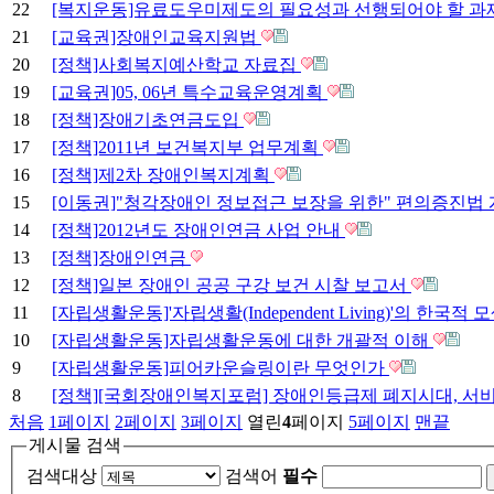
22
[복지운동]유료도우미제도의 필요성과 선행되어야 할 과
21
[교육권]장애인교육지원법
20
[정책]사회복지예산학교 자료집
19
[교육권]05, 06년 특수교육운영계획
18
[정책]장애기초연금도입
17
[정책]2011년 보건복지부 업무계획
16
[정책]제2차 장애인복지계획
15
[이동권]"청각장애인 정보접근 보장을 위한" 편의증진법
14
[정책]2012년도 장애인연금 사업 안내
13
[정책]장애인연금
12
[정책]일본 장애인 공공 구강 보건 시찰 보고서
11
[자립생활운동]'자립생활(Independent Living)'의 한국적 
10
[자립생활운동]자립생활운동에 대한 개괄적 이해
9
[자립생활운동]피어카운슬링이란 무엇인가
8
[정책][국회장애인복지포럼] 장애인등급제 폐지시대, 서
처음
1
페이지
2
페이지
3
페이지
열린
4
페이지
5
페이지
맨끝
게시물 검색
검색대상
검색어
필수