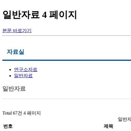
일반자료 4 페이지
본문 바로가기
로그인
회원가입
자료실
연구소자료
메인메뉴
일반자료
연구소 소개
일반자료
부산장애인인권센터
활동지원사업
자료실
알림
Total 67건
4 페이지
일반자
번호
제목