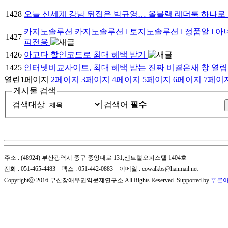
1428
오늘 신세계 강남 뒤집은 박규영… 올블랙 레더룩 하나로
카지노솔루션 카지노솔루션 l 토지노솔루션 l 정품알 l 아
1427
피전용
1426
아고다 할인코드로 최대 혜택 받기
1425
인터넷비교사이트, 최대 혜택 받는 진짜 비결은새 창 열
열린
1
페이지
2
페이지
3
페이지
4
페이지
5
페이지
6
페이지
7
페이
게시물 검색
검색대상
검색어
필수
주소 : (48924) 부산광역시 중구 중앙대로 131,센트럴오피스텔 1404호
전화 : 051-465-4483 팩스 : 051-442-0883 이메일 : cowalkbs@hanmail.net
Copyrightⓒ 2016 부산장애우권익문제연구소 All Rights Reserved. Supported by
푸른아