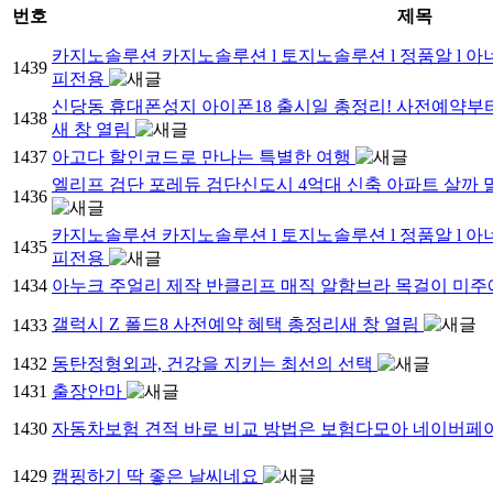
번호
제목
카지노솔루션 카지노솔루션 l 토지노솔루션 l 정품알 l 아
1439
피전용
신당동 휴대폰성지 아이폰18 출시일 총정리! 사전예약부
1438
새 창 열림
1437
아고다 할인코드로 만나는 특별한 여행
엘리프 검단 포레듀 검단신도시 4억대 신축 아파트 살까 
1436
카지노솔루션 카지노솔루션 l 토지노솔루션 l 정품알 l 아
1435
피전용
1434
아누크 주얼리 제작 반클리프 매직 알함브라 목걸이 미주
갤럭시 Z 폴드8 사전예약 혜택 총정리새 창 열림
1433
1432
동탄정형외과, 건강을 지키는 최선의 선택
1431
출장안마
1430
자동차보험 견적 바로 비교 방법은 보험다모아 네이버페이
1429
캠핑하기 딱 좋은 날씨네요